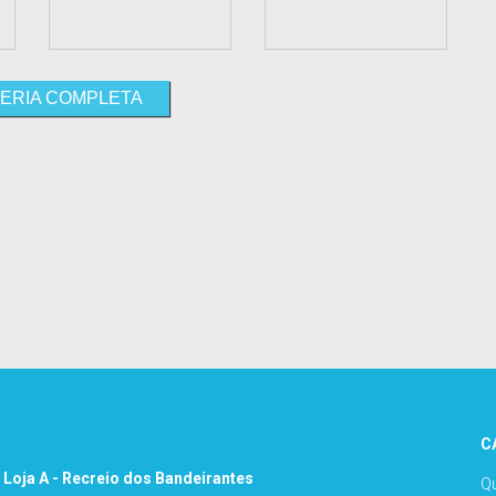
ERIA COMPLETA
C
 Loja A - Recreio dos Bandeirantes
Q