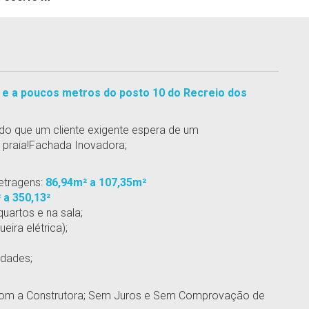
 a poucos metros do posto 10 do Recreio dos
do que um cliente exigente espera de um
praia!Fachada Inovadora;
etragens:
86,94m² a 107,35m²
 a 350,13²
uartos e na sala;
ira elétrica);
idades;
om a Construtora; Sem Juros e Sem Comprovação de