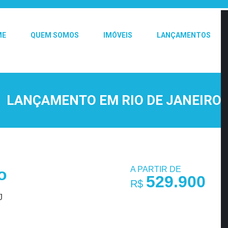
ME
QUEM SOMOS
IMÓVEIS
LANÇAMENTOS
LANÇAMENTO EM RIO DE JANEIRO
A PARTIR DE
o
529.900
R$
J