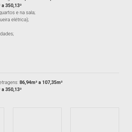
 a 350,13²
uartos e na sala;
ira elétrica);
idades;
etragens:
86,94m² a 107,35m²
 a 350,13²