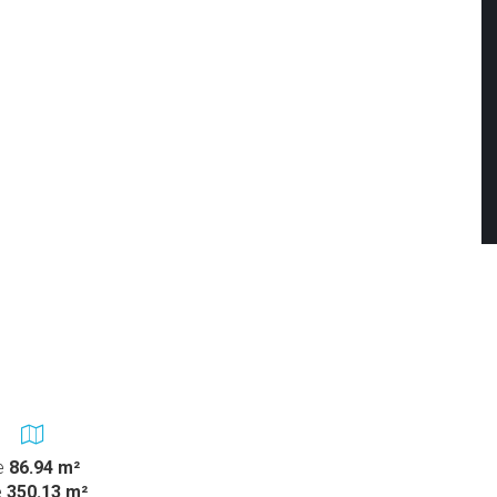
e
86.94 m²
é
350.13 m²