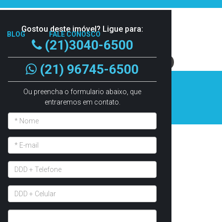
Telefones:
Gostou deste imóvel? Ligue para:
(21) 3040-6500
BLOG
FALE CONOSCO
(21)3040-6500
(21)3040-6500
Compartilhar:
(21) 96745-6500
Ou preencha o formulario abaixo, que
entraremos em contato.
Atendimento Online
TIRE SUAS DÚVIDAS SOBRE ESTE IMÓVEL