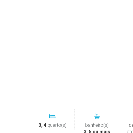
3, 4
quarto(s)
banheiro(s)
d
3, 5 ou mais
at