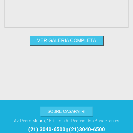
VER GALERIA COMPLETA
SOBRE CASAPATRI
Av. Pedro Moura, 150 - Loja A - Recreio dos Bandeirantes
(21) 3040-6500
(21)3040-6500
||