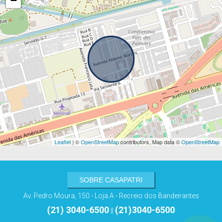
−
Leaflet
| ©
OpenStreetMap
contributors, Map data ©
OpenStreetMap
SOBRE CASAPATRI
Av. Pedro Moura, 150 - Loja A - Recreio dos Bandeirantes
(21) 3040-6500
(21)3040-6500
||